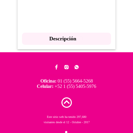
Descripción
info@dabalash.vip
Oficina:
01 (55) 5664-5268
Celular:
+52 1 (55) 5405-5976
Este sitio web ha tenido 297,680
visitantes desde el 12 - Octubre - 2017